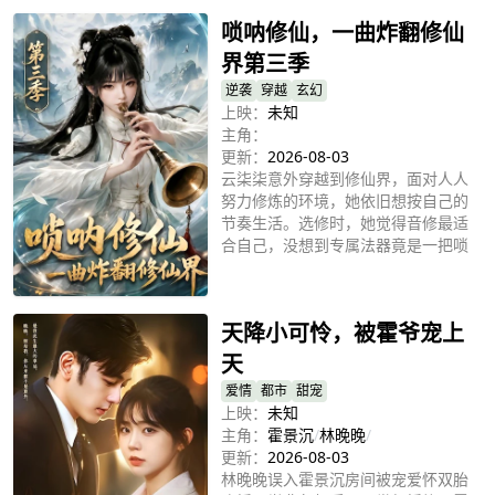
唢呐修仙，一曲炸翻修仙
界第三季
逆袭
穿越
玄幻
上映：
未知
主角：
更新：
2026-08-03
云柒柒意外穿越到修仙界，面对人人
努力修炼的环境，她依旧想按自己的
节奏生活。选修时，她觉得音修最适
合自己，没想到专属法器竟是一把唢
呐。从此，原本清雅安静的天音门多
立即播放
了许多热闹趣事。她用乐观心态和独
特乐声点亮宗门日常，也在欢笑与陪
天降小可怜，被霍爷宠上
伴中，慢慢走出属于自己的修仙之
路。
天
爱情
都市
甜宠
上映：
未知
主角：
霍景沉
/
林晚晚
/
更新：
2026-08-03
林晚晚误入霍景沉房间被宠爱怀双胎