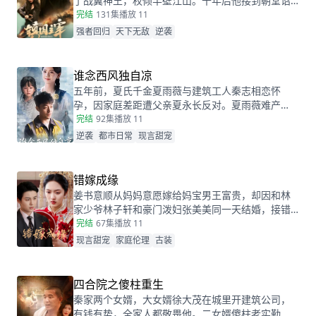
了战翼神王，权倾半壁江山。十年后他接到朝堂诏
书，回京述职，终于有机会让当年害自己母亲的仇
完结
131集
播放 11
人为之付出代价
强者回归
天下无敌
逆袭
谁念西风独自凉
五年前，夏氏千金夏雨薇与建筑工人秦志相恋怀
孕，因家庭差距遭父亲夏永长反对。夏雨薇难产
时，夏永长借机逼秦志离开，谎称孩子夭折，实则
完结
92集
播放 11
把孩子小蝶交给秦志。秦志工地事故后失智，父女
逆袭
都市日常
现言甜宠
拾荒为生。五年后，夏雨薇坚信秦志未死，医院偶
遇昏迷的秦志却被父亲欺骗。小蝶为救父接近她，
她凭借护身符和鸡汤味道发现真相。夏永长与江正
错嫁成缘
阳阻挠，夏雨薇救下父女，秦志苏醒，一家团圆，
姜书意顺从妈妈意愿嫁给妈宝男王富贵，却因和林
夏永长悔悟，夏雨薇继承家业，与秦志重归于好。
家少爷林子轩和豪门泼妇张美美同一天结婚，接错
了亲！而两对新人根本不知情...这场洞错房的闹剧会
完结
67集
播放 11
如何收场？
现言甜宠
家庭伦理
古装
四合院之傻柱重生
秦家两个女婿，大女婿徐大茂在城里开建筑公司，
有钱有势，全家人都敬畏他。二女婿傻柱老实勤