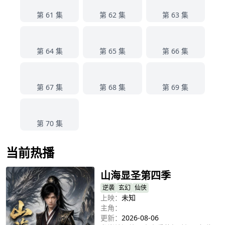
61
62
63
第 61 集
第 62 集
第 63 集
64
65
66
第 64 集
第 65 集
第 66 集
67
68
69
第 67 集
第 68 集
第 69 集
70
第 70 集
当前热播
山海显圣第四季
逆袭
玄幻
仙侠
上映：
未知
主角：
更新：
2026-08-06