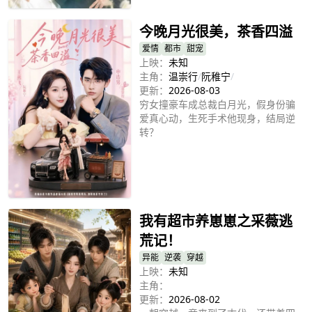
今晚月光很美，茶香四溢
爱情
都市
甜宠
上映：
未知
主角：
温崇行
/
阮稚宁
/
更新：
2026-08-03
穷女撞豪车成总裁白月光，假身份骗
爱真心动，生死手术他现身，结局逆
转？
立即播放
我有超市养崽崽之采薇逃
荒记！
异能
逆袭
穿越
上映：
未知
主角：
更新：
2026-08-02