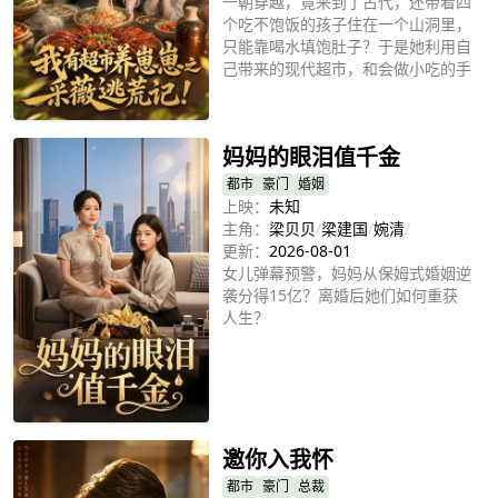
一朝穿越，竟来到了古代，还带着四
个吃不饱饭的孩子住在一个山洞里，
只能靠喝水填饱肚子？于是她利用自
己带来的现代超市，和会做小吃的手
艺，从街上摆摊开始做起，一步步带
立即播放
领全家种田经商，盖房修路，来吧，
一起致富吧！
妈妈的眼泪值千金
都市
豪门
婚姻
上映：
未知
主角：
梁贝贝
/
梁建国
/
婉清
/
更新：
2026-08-01
女儿弹幕预警，妈妈从保姆式婚姻逆
袭分得15亿？离婚后她们如何重获
人生？
立即播放
邀你入我怀
都市
豪门
总裁