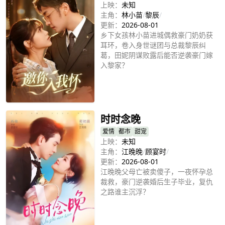
上映：
未知
主角：
林小苗
/
黎辰
/
更新：
2026-08-01
乡下女孩林小苗进城偶救豪门奶奶获
耳环，卷入身世谜团与总裁黎辰纠
葛，田妮阴谋败露后能否逆袭豪门嫁
入黎家？
立即播放
时时念晚
爱情
都市
甜宠
上映：
未知
主角：
江晚晚
/
顾宴时
/
更新：
2026-08-01
江晚晚父母亡被卖傻子，一夜怀孕总
裁救，豪门逆袭婚后生子毕业，复仇
之路谁主沉浮？