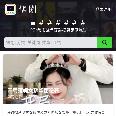
登录
注册
全部
都市
战争
穿越
搞笑
家庭
悬疑
开局落魄女孩华丽逆袭
华丽逆袭：女孩的奋斗之路
段微微从乡村女孩逆袭成为国际女富豪，复仇旧仇人并收获爱