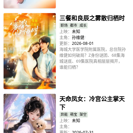
立即播放
三餐和良辰之雾散归栖时
职场
都市
成长
上映：
未知
主角：
孙维健
/
更新：
2026-08-01
海城大学医学院附属医院，总住院孙
维健如何破局？Z身份谜团、68集海
城谜底、69集医院真相层层揭开，
谁能归栖？
立即播放
天命凤女：冷宫公主掌天
下
异能
萌宝
架空
上映：
未知
主角：
更新：
2026-07-31