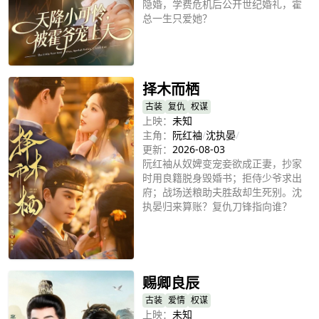
隐婚，学费危机后公开世纪婚礼，霍
总一生只爱她？
立即播放
择木而栖
古装
复仇
权谋
上映：
未知
主角：
阮红袖
/
沈执晏
/
更新：
2026-08-03
阮红袖从奴婢变宠妾欲成正妻，抄家
时用良籍脱身毁婚书；拒侍少爷求出
府；战场送粮助夫胜敌却生死别。沈
执晏归来算账？复仇刀锋指向谁？
立即播放
赐卿良辰
古装
爱情
权谋
上映：
未知