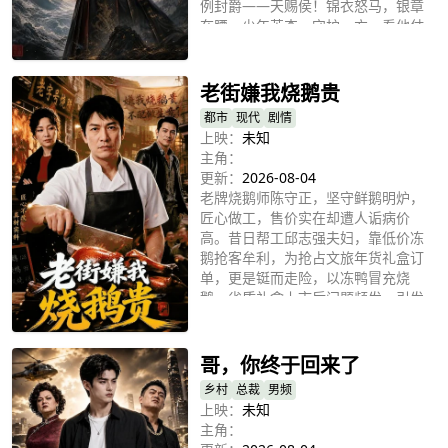
例封爵——天赐侯！锦衣怒马，银章
在腰，少年英杰，守护一方。看他仗
立即播放
剑江湖，怀仁心，行侠义，于波澜壮
阔的大时代，写下属于自己的英雄传
奇！
老街嫌我烧鹅贵
都市
现代
剧情
上映：
未知
主角：
更新：
2026-08-04
老牌烧鹅师陈守正，坚守鲜鹅明炉，
匠心做工，售价实在却遭人诟病价
高。昔日帮工邱志强夫妇，靠低价冻
鹅抢客牟利，为抢占文旅年货礼盒订
单，更是铤而走险，以冻鸭冒充烧
鹅。劣质礼盒上市后问题频发，引发
立即播放
大规模退货，彻底砸坏老街口碑。危
急关头，文旅负责人登门恳请陈守正
出山救场。他坚守诚信底线，严控食
哥，你终于回来了
材与工序，公开制作全过程，凭正宗
乡村
总裁
男频
手艺挽回口碑。最终邱家造假败露，
上映：
未知
陈守正以匠心守住老街招牌，赢得市
主角：
场与商超长期合作。