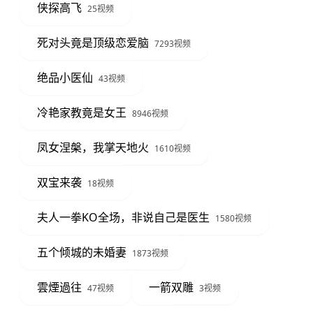
侠探高飞
25视频
死对头竟是顶级恋爱脑
7293视频
绝品小医仙
43视频
冷艳家教竟是女王
8946视频
凤女涅槃，我掌天地火
1610视频
双宝来袭
18视频
夫人一拳KO全场，非说自己是医生
1580视频
五个倾城的未婚妻
1873视频
雲煙過往
一箭双雕
47视频
3视频