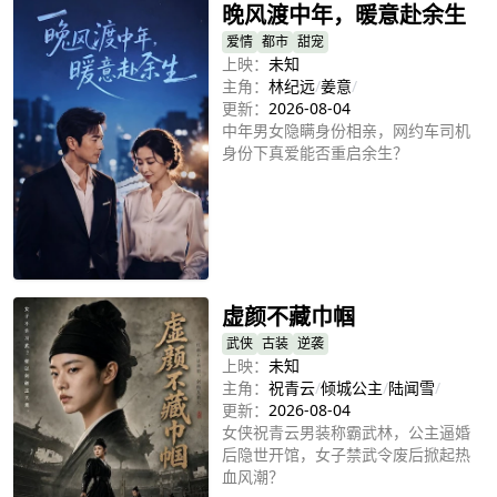
出属于自己的锦绣人生。
晚风渡中年，暖意赴余生
爱情
都市
甜宠
上映：
未知
主角：
林纪远
/
姜意
/
更新：
2026-08-04
中年男女隐瞒身份相亲，网约车司机
身份下真爱能否重启余生？
立即播放
虚颜不藏巾帼
武侠
古装
逆袭
上映：
未知
主角：
祝青云
/
倾城公主
/
陆闻雪
/
更新：
2026-08-04
女侠祝青云男装称霸武林，公主逼婚
后隐世开馆，女子禁武令废后掀起热
血风潮？