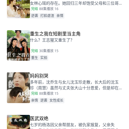
女林心瑶的存在。她回归三年却饱受父母和三位哥
哥的嫌弃厌恶，高考完毕的当晚，更是因为救出被
完结
88集
播放 16
林心瑶撞成植物人的傅芊芊，被亲生父母和三个哥
逆袭
打脸虐渣
亲情
哥联手送入了惩教所。高考放榜当天，林胜雪因证
据不足走出了惩教所。面对三位哥哥施舍和不屑，
林胜雪果断跟她们断绝关系，还在状元宴上用全国
重生之我在短剧里当主角
状元的满分成绩，横扫父母和三位哥哥嘲笑和不
什么？王志猩又重生了？
屑。
完结
30集
播放 15
重生
实拍
妈妈别哭
多年前，沈乔生与女儿沈玉珍走散，长大后的沈玉
珍（周慧）虽然与丈夫张大山十分恩爱，但是却在
婆家受尽欺负。因为女儿治病的钱被婆婆抢走，丈
完结
88集
播放 15
夫为了赚快钱意外“死亡”，周慧肚子里的二胎也因为
亲情
逆袭
女性成长
婆婆的磋磨胎死腹中。葬礼上，备受打击的周慧决
心一定要治好唯一的女儿，却不想自己的婆婆和小
叔子一家正在谋算着将丈夫的高额抚恤金据为己
医武双绝
有，而此时的沈乔生也匆匆赶到......
七岁的杨洛因父亲帮朋友，被仇家报复，父亲失