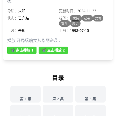
情。
导演：
未知
更新时间：
2024-11-23
状态：
已完结
标签：
爱情
逆袭
复仇
奋斗
成长
上映：
未知
上线：
1998-07-15
播放 开局落魄女孩华丽逆袭 :
📽️ 点击播放 1
📽️ 点击播放 2
目录
1
2
3
第 1 集
第 2 集
第 3 集
4
5
6