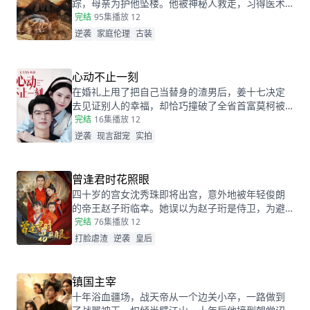
踪，母亲为护他坠楼。他被神秘人救走，习得医术
和功法。二十年后下山寻父，救下被跟踪的苏轻眉
完结
95集
播放 12
和她小姨，又因柳家女儿当日结婚退了婚约，被苏
逆袭
家庭伦理
古装
轻眉收留，两人渐生情愫。杨洛帮苏轻眉解决公司
危机，还打听到父亲失踪与裴家有关，裴家背靠京
都五大豪门。为找父亲，他提升实力，婚后与苏轻
心动不止一刻
眉一同前往京都。
在婚礼上甩了把自己当替身的渣男后，姜十七决定
去见证别人的幸福，却恰巧撞破了全省首富莫柯被
当众逃婚的尴尬时刻。瞬间的悲愤交加，让姜十七
完结
16集
播放 12
鼓起勇气见义勇为，上台演着戏嫁给了莫柯。但姜
逆袭
现言甜宠
实拍
十七不知道的是，这场婚礼本就是莫柯用来逃避联
姻的设计，而她的出现，不仅捣乱了莫柯的计划，
还让她闯进了莫柯的心里。事后，莫柯购买了姜十
曾逢君时花照眼
七所在的公司，成了空降的老板，开始了自己的茫
四十岁的宫女沈秀珠即将出宫，意外地被年轻俊朗
茫追妻之旅……
的帝王赵子珩临幸。她误以为赵子珩是侍卫，为避
免淫秽后宫的罪罚，惊恐之下选择了逃离。六年
完结
76集
播放 12
后，沈秀珠携龙凤胎现身宫廷百子宴，却被亲族羞
打脸虐渣
逆袭
皇后
辱和污蔑。危机关头，赵子珩认出了她，护她周
全。最终，沈秀珠母凭子贵，成为人人敬仰的皇
后，狠狠打了那些人的脸！
镇国主宰
十年浴血疆场，战天帝从一个边关小卒，一路做到