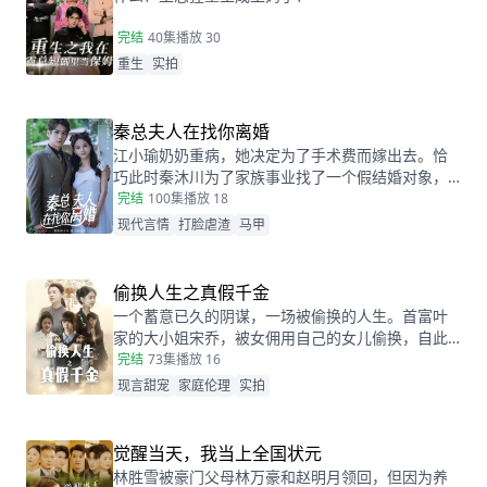
完结
40集
播放 30
重生
实拍
秦总夫人在找你离婚
江小瑜奶奶重病，她决定为了手术费而嫁出去。恰
巧此时秦沐川为了家族事业找了一个假结婚对象，
两人阴差阳错的在民政局领证后，秦沐川计划一年
完结
100集
播放 18
后离婚并留下电话。一年后，江小瑜在秦沐川的公
现代言情
打脸虐渣
马甲
司面试，两人再次相遇，相互觉得眼熟，两人因误
会产生纠葛。
偷换人生之真假千金
一个蓄意已久的阴谋，一场被偷换的人生。首富叶
家的大小姐宋乔，被女佣用自己的女儿偷换，自此
两个女孩的命运天差地别，一夕之间本该是天之骄
完结
73集
播放 16
女的宋乔沦落为佣人女儿，从小备受折磨。而本该
现言甜宠
家庭伦理
实拍
贫穷孤苦的佣人女儿，变成为了高高在上万千宠爱
的大小姐。
觉醒当天，我当上全国状元
林胜雪被豪门父母林万豪和赵明月领回，但因为养