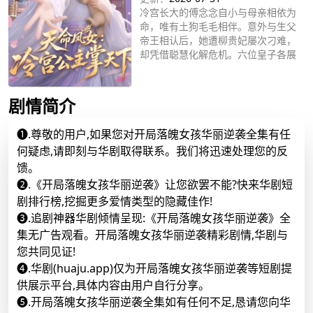
冷宫长大的傅念念自小与母亲相依为
命，唯有土狗毛毛相伴。意外与生父
帝王相认后，她遭柳贵妃屡次刁难，
却凭借聪慧化解危机。六位皇子各展
所长悉心教导她，她学以致用，赈灾
立即播放
安邦、理清朝堂积弊，洗清家族陈年
冤屈。最终傅念念承接帝位，守着初
剧情简介
心，携亲友与老狗，安稳执掌山河。
❶.尊敬的用户,如果您对开局落魄女孩华丽逆袭全集有任
何疑虑,请即刻与华剧取得联系。我们将迅速处理您的反
馈。
❷.《开局落魄女孩华丽逆袭》让您欲罢不能?快来华剧短
剧排行榜,挖掘更多爱情类型的隐藏佳作!
❸.追剧神器华剧倾情呈现:《开局落魄女孩华丽逆袭》全
集无广告观看。开局落魄女孩华丽逆袭精彩剧情,华剧与
您共同见证!
❹.华剧(huaju.app)仅为开局落魄女孩华丽逆袭等短剧提
供展示平台,具体内容由用户自行分享。
❺.开局落魄女孩华丽逆袭全集如有任何不足,恳请您向华