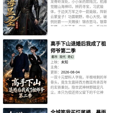
龙脊岭深处，小小采药郎陆沉，机缘
觉醒山海神印。辨药寻宝，习武锻
体，于边关万军之中一箭毙敌，阵斩
云蒙皇子！功震朝野，帝心大悦，破
例封爵——天赐侯！锦衣怒马，银章
在腰，少年英杰，守护一方。看他仗
立即播放
剑江湖，怀仁心，行侠义，于波澜壮
阔的大时代，写下属于自己的英雄传
奇！
高手下山退婚后我成了祖
师爷第二季
都市
现代
奇幻
上映：
未知
主角：
更新：
2026-08-04
一双十元塑料人字拖，半根啃剩的羊
骨头，竟生生震碎西方教廷传承百年
的玄铁重剑。隐世武神林野踏足凡
尘，本只为偿还师父留下的千亿神
债，却意外撞破一桩尘封二十年的灭
立即播放
门惨案。假死脱身的至亲、盘踞暗处
的天网组织、远隔重洋的黑暗势力，
全城笑我买烂尾楼，暴雨
随着旧债清算层层揭开，一场横跨东