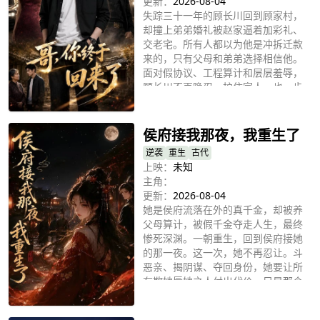
更新：
2026-08-04
失踪三十一年的顾长川回到顾家村，
却撞上弟弟婚礼被赵家逼着加彩礼、
交老宅。所有人都以为他是冲拆迁款
来的，只有父母和弟弟选择相信他。
面对假协议、工程算计和层层羞辱，
顾长川不再隐忍，护住家人，也一步
立即播放
步揭开赵家谋夺土地的真相。直到云
岭新城签约大会，众人才发现，这个
被他们轻视的“穷哥哥”，竟是三百亿
侯府接我那夜，我重生了
项目的真正掌舵人。
逆袭
重生
古代
上映：
未知
主角：
更新：
2026-08-04
她是侯府流落在外的真千金，却被养
父母算计，被假千金夺走人生，最终
惨死深渊。一朝重生，回到侯府接她
的那一夜。这一次，她不再忍让。斗
恶亲、揭阴谋、夺回身份，她要让所
有欺她辱她之人付出代价。只是那个
立即播放
曾助她复仇的男人，也悄然闯入她的
命运，侯门深似海，这一世，她要杀