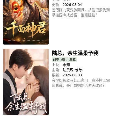
更新：
2026-08-04
乞丐陈九获变脸面具，从偷银报仇到
掌控国库成首富，谁能阻挡？
立即播放
陆总，余生温柔予我
都市
豪门
总裁
上映：
未知
主角：
陆景琛
/
兮兮
/
更新：
2026-08-03
穷孕妇被叔叔赶出家门，意外撞上霸
道总裁，豪门婚姻能否逆天改命？
立即播放