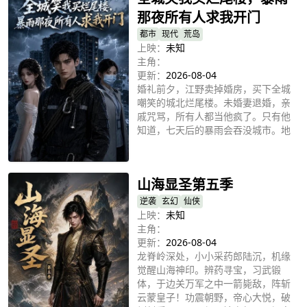
西方的武道风暴已然酝酿。
那夜所有人求我开门
都市
现代
荒岛
上映：
未知
主角：
更新：
2026-08-04
婚礼前夕，江野卖掉婚房，买下全城
嘲笑的城北烂尾楼。未婚妻退婚，亲
戚咒骂，所有人都当他疯了。只有他
知道，七天后的暴雨会吞没城市。地
铁倒灌、车库淹没、医院瘫痪，当求
立即播放
救声响彻雨夜，那扇被他们嫌弃的铁
门，成了最后生路。可江野会为谁开
山海显圣第五季
门？
逆袭
玄幻
仙侠
上映：
未知
主角：
更新：
2026-08-04
龙脊岭深处，小小采药郎陆沉，机缘
觉醒山海神印。辨药寻宝，习武锻
体，于边关万军之中一箭毙敌，阵斩
云蒙皇子！功震朝野，帝心大悦，破