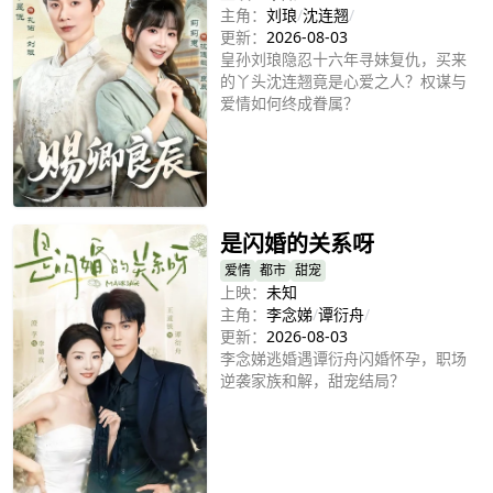
主角：
刘琅
/
沈连翘
/
更新：
2026-08-03
皇孙刘琅隐忍十六年寻妹复仇，买来
的丫头沈连翘竟是心爱之人？权谋与
爱情如何终成眷属？
立即播放
是闪婚的关系呀
爱情
都市
甜宠
上映：
未知
主角：
李念娣
/
谭衍舟
/
更新：
2026-08-03
李念娣逃婚遇谭衍舟闪婚怀孕，职场
逆袭家族和解，甜宠结局？
立即播放