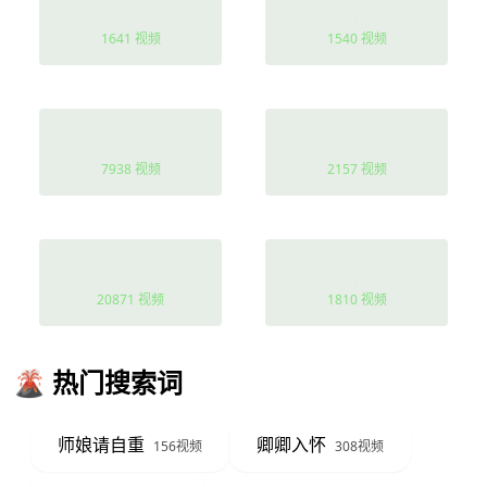
大佬
破镜重圆
1641 视频
1540 视频
现代
欢喜冤家
7938 视频
2157 视频
动作
离别
20871 视频
1810 视频
🌋 热门搜索词
师娘请自重
卿卿入怀
156视频
308视频