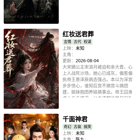
立即播放
红妆送君葬
言情
古代
权谋
上映：
未知
主角：
更新：
2026-08-04
大宋嫡公主宋溶月被迫和亲大晋，心
上人战死沙场，她心已成灰，偏惹偏
执帝王景泽辰病态强占。本以为深宫
步步惊心，谁知后宫不搞宫斗搞团
建，姐妹抱团养娃搞事业。帝王囚身
虐心步步紧逼，公主清醒冷拒句句扎
立即播放
心，红墙之内，是沉沦还是双向救
赎？
千面神君
奇幻
古装
搞笑
上映：
未知
主角：
陈九
/