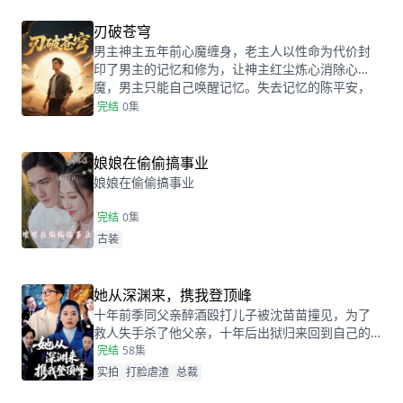
却被宋茗萱抢功侮辱，幸好沈丹青等人赶到澄清。
被揭穿的宋茗萱怀恨在心，将宋简棠掳走意图杀
刃破苍穹
害。争斗中沈丹青及时赶到救下宋简棠。回到家的
男主神主五年前心魔缠身，老主人以性命为代价封
沈丹青向宋简棠坦白身份，二人终于有情人共赴白
印了男主的记忆和修为，让神主红尘炼心消除心
首。
魔，男主只能自己唤醒记忆。失去记忆的陈平安，
鸿运当头，成为小小婿，身份揭露后，新婚妻子悔
完结
0集
不当初!
娘娘在偷偷搞事业
娘娘在偷偷搞事业
完结
0集
古装
她从深渊来，携我登顶峰
十年前季同父亲醉酒殴打儿子被沈苗苗撞见，为了
救人失手杀了他父亲，十年后出狱归来回到自己的
家中，却被小区物业嫌弃穷酸相住不起这样的豪
完结
58集
宅，也因此被物业经理，老板娘等人的殴打侮辱，
实拍
打脸虐渣
总裁
可阴差阳错自己的房子却被大伯两口子霸占着，还