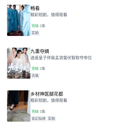
告知众人她竟是劳改犯！当被赶出家门的时候意外
撞见了一直等他的季同！
畅看
精彩短剧，值得观看
完结
0集
实拍
九重夺嫡
逍遥皇子佯装孟浪蛰伏智取夺帝位
完结
0集
古装
乡材神医腿花都
精彩短剧，值得观看
完结
0集
玄幻仙侠
实拍