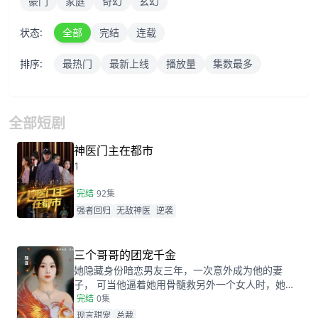
豪门
家庭
奇幻
玄幻
状态:
全部
完结
连载
排序:
最热门
最新上线
播放量
集数最多
全部短剧
神医门主在都市
1
完结
92集
强者回归
无敌神医
逆袭
三个哥哥的团宠千金
她隐藏身份暗恋男友三年，一次意外成为他的妻
子， 可当他逼着她用骨髓救另外一个女人时，她毫
不犹豫选择了离婚。 离婚后，绯闻说她嚣张跋扈，
完结
0集
父亲看到女儿被欺负了，霸气反击。 传闻她被包
现言甜宠
总裁