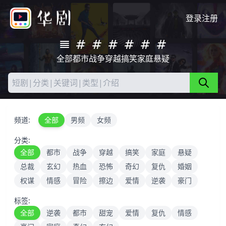
登录
注册
全部
都市
战争
穿越
搞笑
家庭
悬疑
频道:
全部
男频
女频
分类:
全部
都市
战争
穿越
搞笑
家庭
悬疑
总裁
玄幻
热血
恐怖
奇幻
复仇
婚姻
权谋
情感
冒险
擦边
爱情
逆袭
豪门
标签:
全部
逆袭
都市
甜宠
爱情
复仇
情感