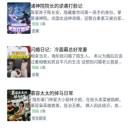
诸神院院长的逆袭打脸记
陈家弃子陈长安，隐藏着世间第一高手的身份，掌
管诸神院。龙国女战神退婚，迎娶白素素又被白家
人看不起。陈长安在这复杂的情感与家族矛盾中，
完结
0集
凭借自身实力，在退婚、婚约等纷争里，强势打
逆袭
脸，将各大家族踩在脚下，完成从弃子到王者的华
丽转身 。
闪婚日记：冷面霸总好宠妻
相亲当天，海彤就闪婚了陌生人。 本以为婚后应该
过着相敬如宾且平凡的生活 没想到闪婚老公竟是个
粘人的牛皮糖。 最让她惊讶的是，每次她面临困
完结
0集
境，他一出面，所有的事情都能迎刃而解。 等到她
总裁
追问时，他总是说运气好， 直到有一天，她看了莞
城千亿首富因为宠妻而出名的采访，惊讶地发现千
亿首富竟然和她老公长得一模一样。 他宠妻成狂，
慕容太太的掉马日常
宠的就是她呀！
"隐形豪门林家大小姐林夕颜，在街头卖菜被挑衅。
慕容枭英雄救美，惩治无赖。 俩人因此结识，发现
双方都面临被催婚的命运。 为了双双躲避联姻，俩
完结
0集
人一拍即合，迅速领证。 没想到结婚后，她的闪婚
现言甜宠
老公惊喜不断。"