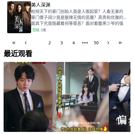
美人深渊
权倾天下的豪门创始人竟是人贩起家？人畜无害的
豪门傻子阔少竟是狠辣无情的恶魔？高贵和优雅的
面具下究竟隐藏着何等罪恶？面对着腹黑少爷的强
取豪夺，她又该如何选择？是引火上身，亦或是欲
完结
0集
拒还迎？
1
2
3
4
50
最近观看