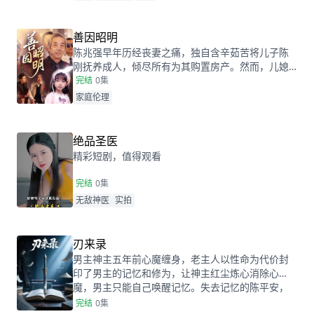
手指，一路开挂，大仇得报，更是抱得美人归！
善因昭明
陈兆强早年历经丧妻之痛，独自含辛茹苦将儿子陈
刚抚养成人，倾尽所有为其购置房产。然而，儿媳
王萍性情暴躁，对陈兆强动辄打骂侮辱，甚至无情
完结
0集
地将他逐出家门。流落街头的陈兆强偶遇首富沈家
家庭伦理
走失的幼女沈芊芊，他毫不犹豫地伸出援手，将其
视为己出，悉心照料。沈家对此感激涕零，沈霆骁
更是尊他为干爹。当陈刚恳请父亲回家照看孙女
绝品圣医
时，却发现孙女在王萍的影响下也变得不孝。在一
精彩短剧，值得观看
次惊心动魄的绑架事件中，陈兆强不顾安危，舍身
救下两
完结
0集
无敌神医
实拍
刃来录
男主神主五年前心魔缠身，老主人以性命为代价封
印了男主的记忆和修为，让神主红尘炼心消除心
魔，男主只能自己唤醒记忆。失去记忆的陈平安，
鸿运当头，成为小小婿，身份揭露后，新婚妻子悔
完结
0集