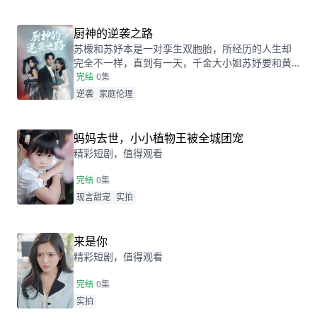
不当初!
厨神的逆袭之路
苏檬和苏妤本是一对孪生双胞胎，所经历的人生却
完全不一样，直到有一天，千金大小姐苏妤要和黄
毛阿涛私奔去国外，找到在乡下做厨师的苏檬做替
完结
0集
身，苏檬因三年前给外婆治病而借了高利贷，为了
逆袭
家庭伦理
还请这笔钱，答应苏妤回到豪门苏家，而当时也因
为没有能力给外婆继续治病，被渣爹苏清河接回苏
家，苏檬回到苏家后，却发现苏家举办的喜宴居然
蚂妈去世，小小植物王被全城团宠
是外婆的丧宴。
精彩短剧，值得观看
完结
0集
现言甜宠
实拍
来是你
精彩短剧，值得观看
完结
0集
实拍