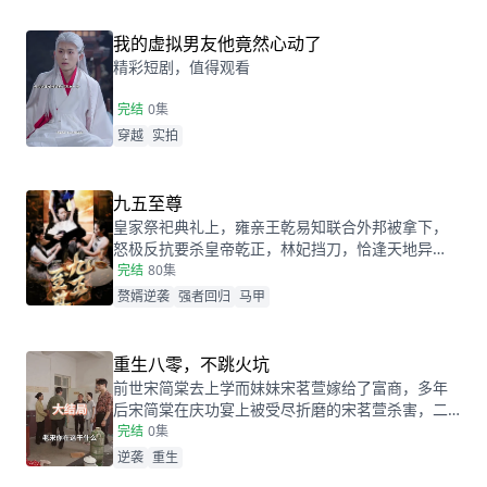
我的虚拟男友他竟然心动了
精彩短剧，值得观看
完结
0集
穿越
实拍
九五至尊
皇家祭祀典礼上，雍亲王乾易知联合外邦被拿下，
怒极反抗要杀皇帝乾正，林妃挡刀，恰逢天地异
象，乾正穿越，变成林家赘婿张小凡。张小凡在电
完结
80集
梯清醒后将林沐雪误认为林妃，想让林妃带其离开
赘婿逆袭
强者回归
马甲
却反遭掌掴，一番了解后，张小凡明白自己处境，
得知林沐雪是林妃后人，决定要在新世界再挣得一
份江山！
重生八零，不跳火坑
前世宋简棠去上学而妹妹宋茗萱嫁给了富商，多年
后宋简棠在庆功宴上被受尽折磨的宋茗萱杀害，二
人双双重生回做出选择的那一天。重来一世，宋茗
完结
0集
萱选择上学，并逼迫宋简棠嫁给富商，不料宋简棠
逆袭
重生
却选择下嫁乞丐沈丹青。多年后宋简棠夫妇回村，