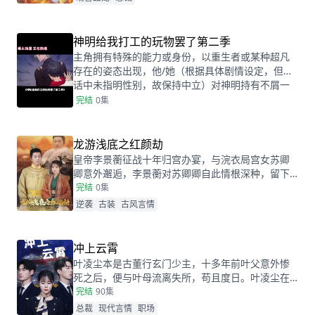
养？大哥直接公布她的身份。 都说她以权压人，二
哥直接助威，污蔑她拈花惹草，三哥直接程序黑了
对方。 他简直气炸了，把人逼到墙角，“我可以被你
神明给我打工的玩物罢了第二季
包养，讨你欢心，而且还是免费的。”
主角拥有特殊的能力或身份，以重生者或某种超凡
存在的姿态出现，他/她（根据具体剧情设定，但对
话中未指明性别，故保持中立）对神明持有不屑一
顾的态度，视神明为打工的玩物。剧情围绕主角的
完结
0集
冒险和成长展开。主角利用上一世的记忆或某种神
秘力量，不断获得宝物并增强实力。在这个过程
中，他/她与各种神明、神器以及人类和妖发生冲突
龙游浅底之红颜劫
和战斗。
皇帝李景蘅征战十年归宫办宴，与浣衣局宫女苏卿
卿意外邂逅，李景蘅对苏卿卿自此情根深种，留下
玉佩欲要封苏卿卿为妃。浣衣局宫女孟扶歌假冒苏
完结
0集
卿卿身份，成为丽妃。阴差阳错下，苏卿卿与李景
逆袭
古装
古风言情
蘅偶遇，二人感情升温。孟扶歌却误将大夏皇帝李
景蘅认成侍卫，以治理后宫为由，欲严惩李景蘅，
李景蘅亮明身份却遭孟扶歌羞辱。李景蘅奋力抵抗
冲上云霄
成功保护自己与苏卿卿，孟扶歌被惩，李景蘅借
叶凌尘本是古董行玄门少主，十多年前叶父意外惨
此，一并惩治朝中的贪官污吏。
死之后，便与叶母流离失所，苟且度日。叶凌尘在
当服务生时，因前妻洛冰倩爱慕虚荣，与云城富少
完结
90集
楚天阔大打出手。受伤之后意外血脉觉醒，开启金
总裁
现代言情
职场